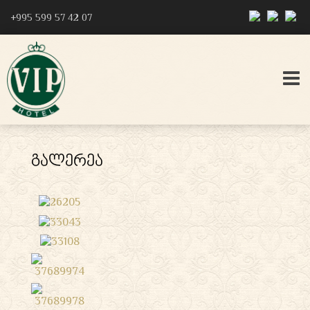
‎+995 599 57 42 07
ᲒᲐᲚᲔᲠᲔᲐ